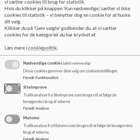
Centerafdelingen
vi sætter cookies til brug for statistik.
Hvis du klikker på knappen ’Kun nødvendige,’ sætter vi ikke
Information om centerafdeling
cookies til statistik – vi benytter dog en cookie for at huske
Læs mere
dit valg.
Klikker du på ’Gem valgte’ godkender du, at vi sætter
cookies for de kategorier du har krydset af.
Læs mere i
cookiepolitik
.
Nødvendige cookies
(altid nødvendig)
Disse cookies gemmer dine valg om cookieindstillinger.
Formål
:
Funktionalitet
SiteImprove
Trafikanalyse fra Siteimprove som bruges til at følge de
besøgendes brug af siderne
Formål
:
Analyse
Matomo
Trafikanalyse fra Matomo som bruges til at følge de besøgendes
Udskolingen
brug af siderne.
Information om udskolingen
Formål
:
Analyse