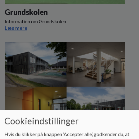
o
l
Grundskolen
d
Information om Grundskolen
e
Læs mere
t
Cookieindstillinger
Hvis du klikker på knappen ’Accepter alle’, godkender du, at